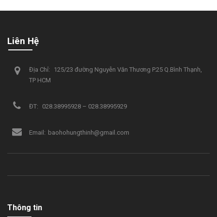
Liên Hệ
Địa Chỉ:
125/23 đường Nguyễn Văn Thương P.25 Q.Bình Thạnh,
TP HCM
ĐT:
028.38995928 – 028.38995929
Email:
baohohungthinh@gmail.com
Thông tin