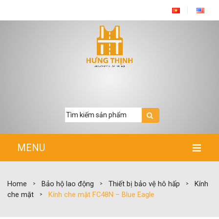
MENU
TRANG CHỦ
Home
Bảo hộ lao động
Thiết bị bảo vệ hô hấp
Kính
>
>
>
GIỚI THIỆU
che mặt
Kính che mặt FC48N – Blue Eagle
>
SẢN PHẨM