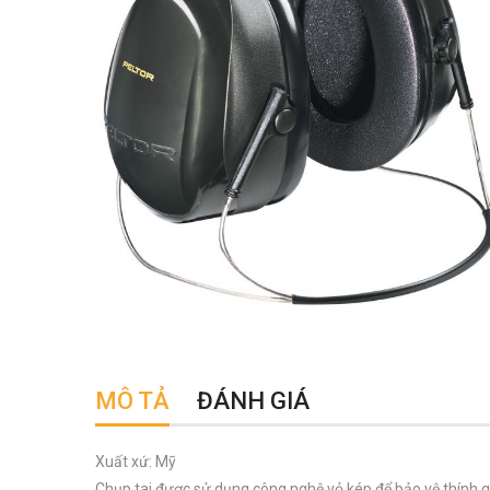
MÔ TẢ
ĐÁNH GIÁ
Xuất xứ: Mỹ
Chụp tai được sử dụng công nghệ vỏ kép để bảo vệ thính g