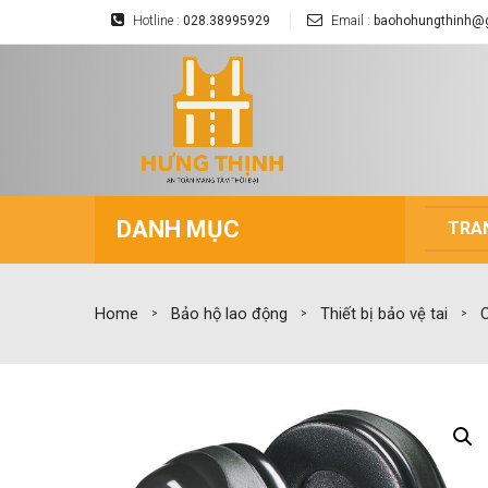
Hotline :
028.38995929
Email :
baohohungthinh@
DANH MỤC
TRA
Home
Bảo hộ lao động
Thiết bị bảo vệ tai
C
>
>
>