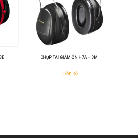
3E
CHỤP TAI GIẢM ỔN H7A – 3M
NÚT 
Liên hệ